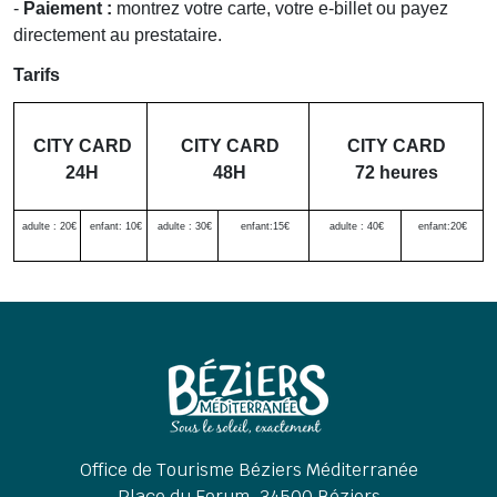
-
Paiement :
montrez votre carte,
votre
e-billet
ou payez
directement au prestataire.
Tarifs
CITY
CARD
CITY
CARD
CITY
CARD
24H
48H
72 heures
adulte : 20€
enfant: 10€
adulte : 30€
enfant:15€
adulte : 40€
enfant:20€
Office de Tourisme Béziers Méditerranée
Place du Forum, 34500 Béziers