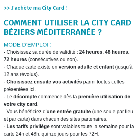
>> J'achète ma City Card !
COMMENT UTILISER LA CITY CARD
BÉZIERS MÉDITERRANÉE ?
MODE D’EMPLOI :
-
Choisissez sa durée de validité
:
24 heures, 48 heures,
72 heures
(consécuti
ve
s ou non
).
- Chaque
carte
existe en
version adulte et enfant
(
jusqu'à
12 ans
révo
lus
)
.
-
Choisissez ensuite vos activités
parmi toutes celles
présentées ici
.
- Le
décompte
commence dès
l
a
première utilisation
de
votre
city
card
.
-
V
ous bénéficiez d'
une entrée gratuite
(une seule par
lieu
et par
carte
) dans chacun des
sites partenaires
.
-
Les tarifs privilège
sont valables toute la semaine
pour la
carte 24h et 48h, quinze jours pour les 72
H.