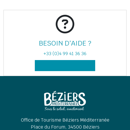
BESOIN D'
AIDE
?
+33 (0)4 99 41 36 36
Demande d'informations
Office de Tourisme Béziers Méditerranée
Place du Forum, 34500 Béziers