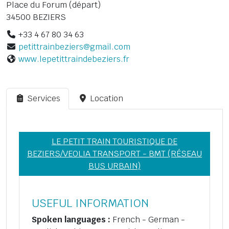
Place du Forum (départ)
34500 BEZIERS
+33 4 67 80 34 63
petittrainbeziers@gmail.com
www.lepetittraindebeziers.fr
Services
Location
LE PETIT TRAIN TOURISTIQUE DE
BEZIERS/VEOLIA TRANSPORT - BMT (RÉSEAU
BUS URBAIN)
USEFUL INFORMATION
Spoken languages :
French - German -